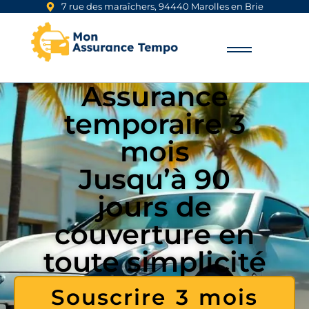
7 rue des maraîchers, 94440 Marolles en Brie
Assurance
temporaire 3
mois
Jusqu’à 90
jours de
couverture en
toute simplicité
Souscrire 3 mois